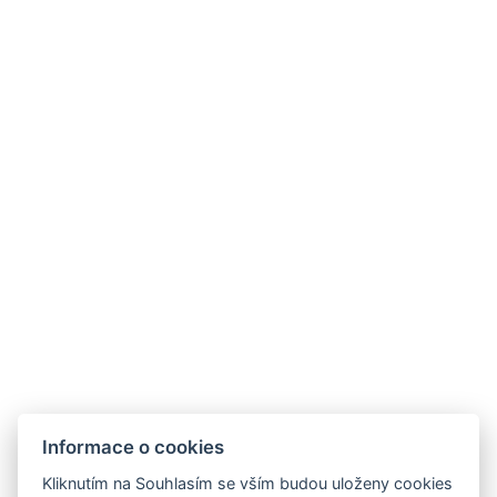
Více…
PUBLIKOVÁNO 30.10.2025
Literární večer s Tati Loren
Více…
Informace o cookies
Kliknutím na Souhlasím se vším budou uloženy cookies