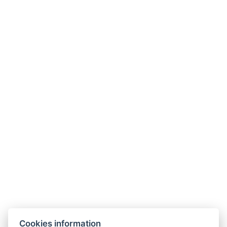
Anzahl der Zimmer : 1
JETZT BUCHEN
ZURÜCK ZU DEN ZIMMERN
Cookies information